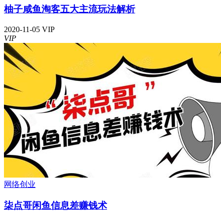
柚子咸鱼淘客五大主流玩法解析
2020-11-05
VIP
VIP
网络创业
柒点哥闲鱼信息差赚钱术