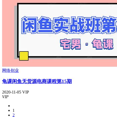
网络创业
龟课闲鱼无货源电商课程第15期
2020-11-05
VIP
VIP
1
2