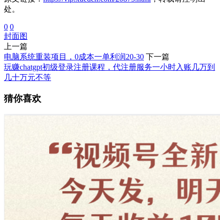
处。
0
0
封面图
上一篇
电脑系统重装项目，0成本一单利润20-30
下一篇
玩赚chatgpt初级登录注册课程，代注册服务一小时入账几万到
几十万元不等
猜你喜欢