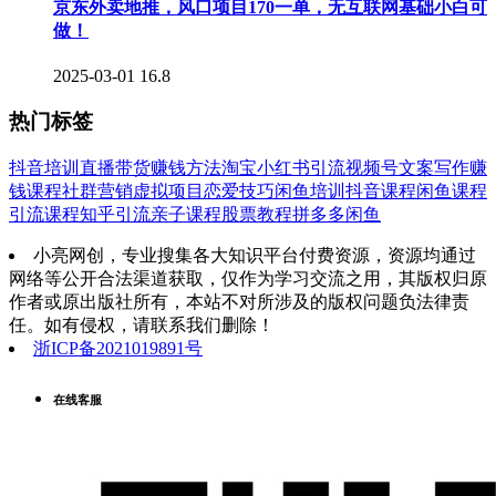
京东外卖地推，风口项目170一单，无互联网基础小白可
做！
2025-03-01
16.8
热门标签
抖音培训
直播带货
赚钱方法
淘宝
小红书引流
视频号
文案写作
赚
钱课程
社群营销
虚拟项目
恋爱技巧
闲鱼培训
抖音课程
闲鱼课程
引流课程
知乎引流
亲子课程
股票教程
拼多多
闲鱼
小亮网创，专业搜集各大知识平台付费资源，资源均通过
网络等公开合法渠道获取，仅作为学习交流之用，其版权归原
作者或原出版社所有，本站不对所涉及的版权问题负法律责
任。如有侵权，请联系我们删除！
浙ICP备2021019891号
在线客服