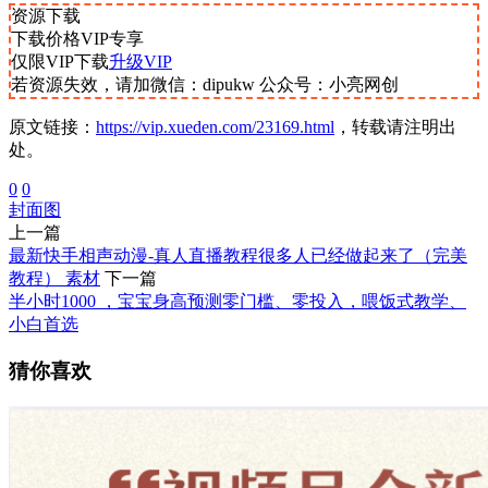
资源下载
下载价格
VIP
专享
仅限VIP下载
升级VIP
若资源失效，请加微信：dipukw 公众号：小亮网创
原文链接：
https://vip.xueden.com/23169.html
，转载请注明出
处。
0
0
封面图
上一篇
最新快手相声动漫-真人直播教程很多人已经做起来了（完美
教程） 素材
下一篇
半小时1000 ，宝宝身高预测零门槛、零投入，喂饭式教学、
小白首选
猜你喜欢