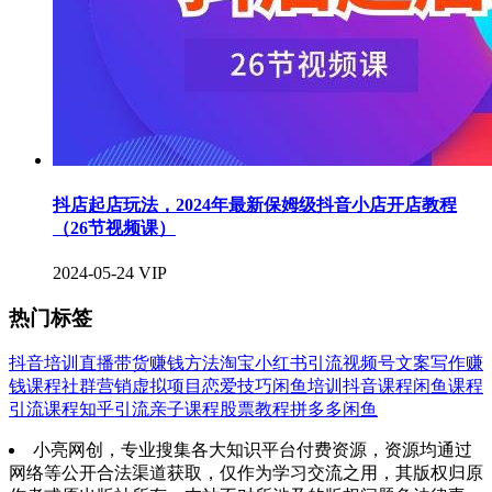
抖店起店玩法，2024年最新保姆级抖音小店开店教程
（26节视频课）
2024-05-24
VIP
热门标签
抖音培训
直播带货
赚钱方法
淘宝
小红书引流
视频号
文案写作
赚
钱课程
社群营销
虚拟项目
恋爱技巧
闲鱼培训
抖音课程
闲鱼课程
引流课程
知乎引流
亲子课程
股票教程
拼多多
闲鱼
小亮网创，专业搜集各大知识平台付费资源，资源均通过
网络等公开合法渠道获取，仅作为学习交流之用，其版权归原