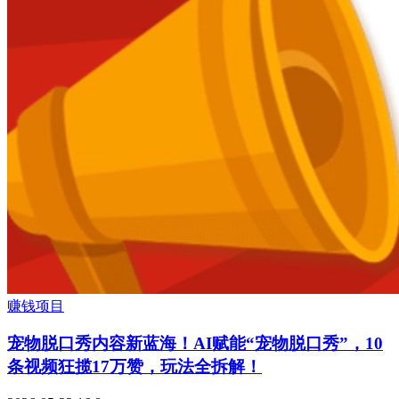
赚钱项目
宠物脱口秀内容新蓝海！AI赋能“宠物脱口秀”，10
条视频狂揽17万赞，玩法全拆解！