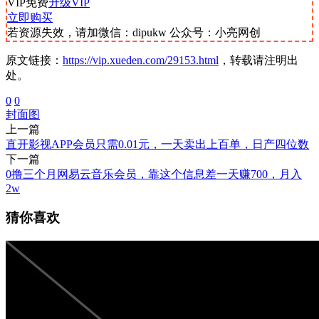
VIP免费
升级VIP
立即购买
若资源失效，请加微信：dipukw 公众号：小亮网创
原文链接：
https://vip.xueden.com/29153.html
，转载请注明出
处。
0
0
封面图
上一篇
直开影视APP会员只需0.01元，一天卖出上百单，日产四位数
下一篇
0撸三个月网易云音乐会员，靠这个信息差一天赚700，月入
2w
猜你喜欢