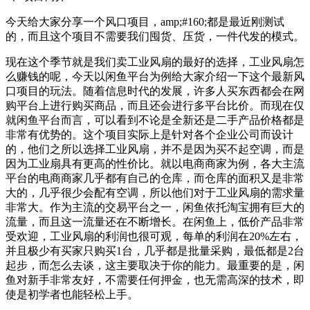
今天给大家分享一个风口项目，amp;#160;都是最近刚测试
的，而且这个项目不需要我们囤货、压货，一件代发的模式。
现在这个季节就是我们卖工业风扇的最好的选择，工业风扇怎
么赚钱的呢，今天以闲鱼平台为例给大家介绍一下这个最新风
口项目的玩法。随着信息时代的发展，许多人买东西都会在网
购平台上进行购买商品，而且还会进行多平台比价。而现在仅
就闲鱼平台而言，可以看到不论是全新还是二手产品价格都是
非常有优势的。这个项目实际上是针对各个企业公司而设计
的，他们之所以选择工业风扇，并不是因为买不起空调，而是
因为工业扇具有更高的性价比。就以电商商家为例，各大主流
平台的电商商家几乎都有自己的仓库，而仓库的面积又是非常
大的，几乎很少会配有空调，所以他们对于工业风扇的需求量
非常大。作为主流的交易平台之一，闲鱼依托淘宝拥有巨大的
流量，而且这一流量还在不断增长。在闲鱼上，低价产品非常
受欢迎，工业风扇的利润也很可观，每单的利润在20%左右，
并且极少有买家只购买1台，几乎都是批量采购，最低都是2台
起步，而怎么去谈，这主要取决于你的能力。最重要的是，闲
鱼对新手非常友好，不需要任何押金，也无需高深的技术，即
使是初学者也能轻松上手。