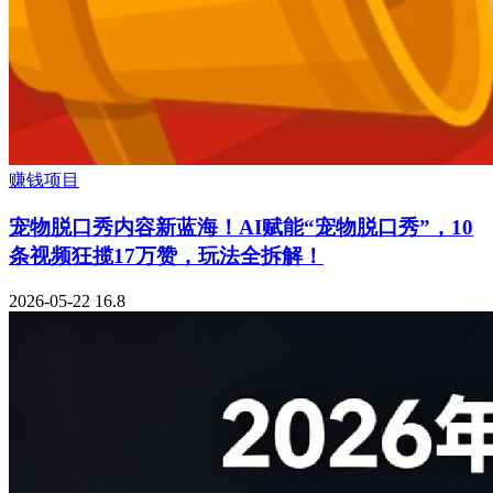
赚钱项目
宠物脱口秀内容新蓝海！AI赋能“宠物脱口秀”，10
条视频狂揽17万赞，玩法全拆解！
2026-05-22
16.8