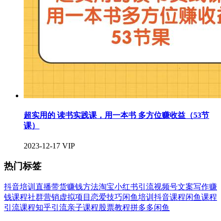
超实用的 读书实践课，用一本书 多方位赚收益（53节
课）
2023-12-17
VIP
热门标签
抖音培训
直播带货
赚钱方法
淘宝
小红书引流
视频号
文案写作
赚
钱课程
社群营销
虚拟项目
恋爱技巧
闲鱼培训
抖音课程
闲鱼课程
引流课程
知乎引流
亲子课程
股票教程
拼多多
闲鱼