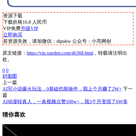
资源下载
下载价格
16.8
人民币
VIP免费
升级VIP
立即购买
若资源失效，请加微信：dipukw 公众号：小亮网创
原文链接：
https://vip.xueden.com/46368.html
，转载请注明出
处。
0
0
封面图
上一篇
AI写小说爆火玩法，0基础也能操作，我上个月赚了2W+
下一
篇
AI动漫转真人，一条视频点赞100w+，我3个月变现了6W多
猜你喜欢