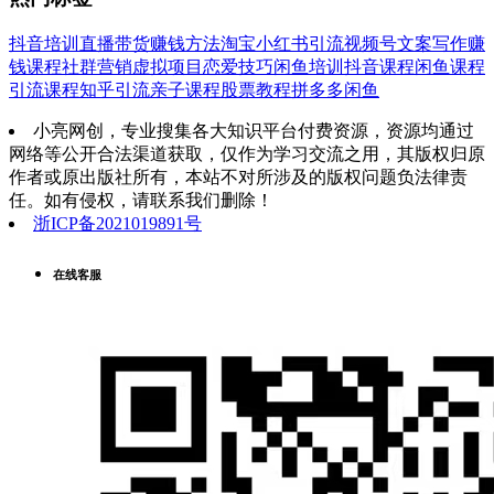
抖音培训
直播带货
赚钱方法
淘宝
小红书引流
视频号
文案写作
赚
钱课程
社群营销
虚拟项目
恋爱技巧
闲鱼培训
抖音课程
闲鱼课程
引流课程
知乎引流
亲子课程
股票教程
拼多多
闲鱼
小亮网创，专业搜集各大知识平台付费资源，资源均通过
网络等公开合法渠道获取，仅作为学习交流之用，其版权归原
作者或原出版社所有，本站不对所涉及的版权问题负法律责
任。如有侵权，请联系我们删除！
浙ICP备2021019891号
在线客服