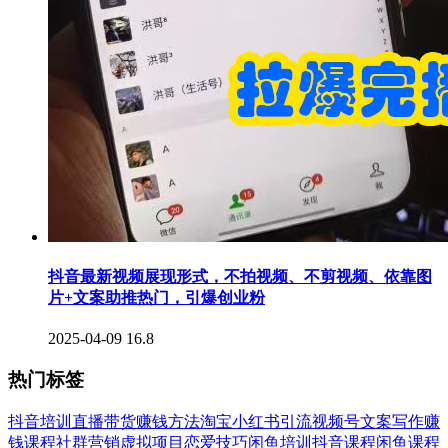
抖音最新视频展现形式，不拍视频、不剪视频、依靠图
片+文案助推热门，引爆创业粉
2025-04-09
16.8
热门标签
抖音培训
直播带货
赚钱方法
淘宝
小红书引流
视频号
文案写作
赚
钱课程
社群营销
虚拟项目
恋爱技巧
闲鱼培训
抖音课程
闲鱼课程