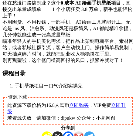
还在愁没门路搞副业？这个
0 成本 AI 绘画手机壁纸项目
，直
接交出单量成绩单 ——1 个小店狂卖 3.8 万单，新手也能轻松
上手！
不用囤货、不用投钱，一部手机 + AI 绘画工具就能开工。无
论是 ins 风、治愈系、动漫风还是极简风，AI 都能精准拿捏，
几分钟就能生成一张高质量壁纸。
瞄准年轻人的手机美化需求，把作品上架到电商平台、素材网
站，或者私域社群引流，客户主动找上门。操作简单易复制，
每天抽点碎片时间，就能把副业收入稳稳攥在手里。
别再观望啦，这个低门槛高回报的风口，抓紧冲就对了！
课程目录
手机壁纸项目一口气介绍实操完
资源下载
此资源下载价格为
16.8
人民币
立即购买
，VIP免费
立即升
级
若资源失效，请加微信：dipukw 公众号：小亮网创
分享到