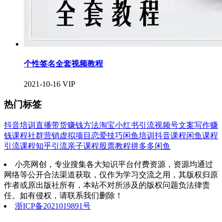
个性签名全套视频教程
2021-10-16
VIP
热门标签
抖音培训
直播带货
赚钱方法
淘宝
小红书引流
视频号
文案写作
赚
钱课程
社群营销
虚拟项目
恋爱技巧
闲鱼培训
抖音课程
闲鱼课程
引流课程
知乎引流
亲子课程
股票教程
拼多多
闲鱼
小亮网创，专业搜集各大知识平台付费资源，资源均通过
网络等公开合法渠道获取，仅作为学习交流之用，其版权归原
作者或原出版社所有，本站不对所涉及的版权问题负法律责
任。如有侵权，请联系我们删除！
浙ICP备2021019891号