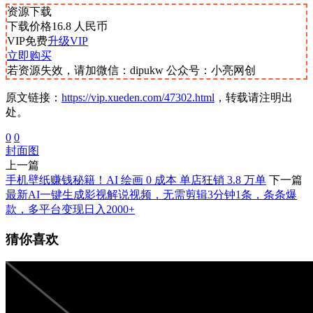
资源下载
下载价格
16.8
人民币
VIP免费
升级VIP
立即购买
若资源失效，请加微信：dipukw 公众号：小亮网创
原文链接：
https://vip.xueden.com/47302.html
，转载请注明出
处。
0
0
封面图
上一篇
手机壁纸赚钱秘籍！AI 绘画 0 成本 单店狂销 3.8 万单
下一篇
最新AI一键生成影视解说视频，无需剪辑3分钟1条，条条爆
款，多平台变现日入2000+
猜你喜欢