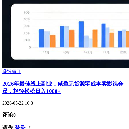
赚钱项目
2026年最佳线上副业，咸鱼无货源零成本卖影视会
员，轻轻松松日入1000+
2026-05-22
16.8
评论
0
请先
登录
！