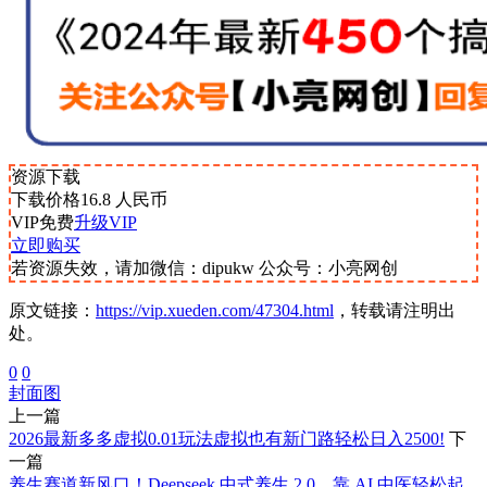
资源下载
下载价格
16.8
人民币
VIP免费
升级VIP
立即购买
若资源失效，请加微信：dipukw 公众号：小亮网创
原文链接：
https://vip.xueden.com/47304.html
，转载请注明出
处。
0
0
封面图
上一篇
2026最新多多虚拟0.01玩法虚拟也有新门路轻松日入2500!
下
一篇
养生赛道新风口！Deepseek 中式养生 2.0，靠 AI 中医轻松起