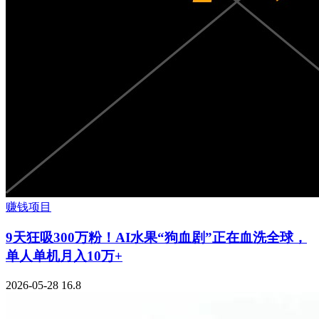
赚钱项目
9天狂吸300万粉！AI水果“狗血剧”正在血洗全球，
单人单机月入10万+
2026-05-28
16.8